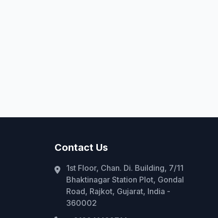
Contact Us
1st Floor, Chan. Di. Building, 7/11
Bhaktinagar Station Plot, Gondal
Road, Rajkot, Gujarat, India -
360002