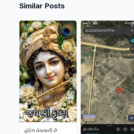
Similar Posts
હોટેલ વેચવાની છે