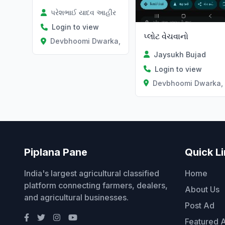
પરેશભાઈ યાદવ આહીર
Login to view
પ્લોટ વેચવાનો
Devbhoomi Dwarka, Gujarat
Jaysukh Bujad
Login to view
Devbhoomi Dwarka, 
Piplana Pane
Quick L
India's largest agricultural classified
Home
platform connecting farmers, dealers,
About Us
and agricultural businesses.
Post Ad
Featured 