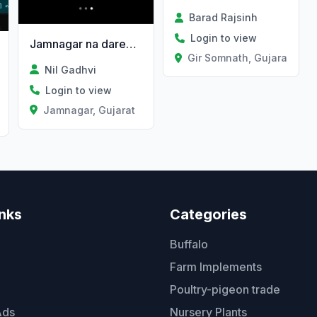
Barad Rajsinh
Login to view
Jamnagar na dared na sardarnagar ma makan vechvanu 6e
Gir Somnath, Gujarat
Nil Gadhvi
Login to view
Jamnagar, Gujarat
Gujarat
inks
Categories
Buffalo
Farm Implements
Poultry-pigeon trade
Ads
Nursery Plants