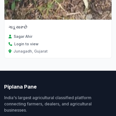
ગાડૂ સારૂછે
Sagar Ahir
Login to view
Junagadh, Gujarat
Piplana Pane
India's largest agricultural classified platform
connecting farmers, dealers, and agricultural
businesses.