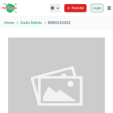
Post Ad
Login
Home
Gadu Rekdo
8980243032