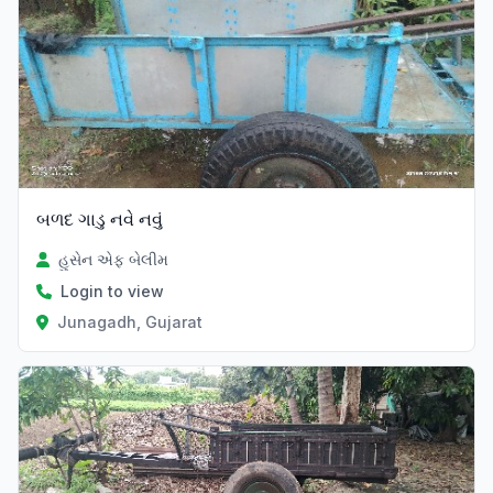
બળદ ગાડુ નવે નવું
હુસેન એફ બેલીમ
Login to view
Junagadh, Gujarat