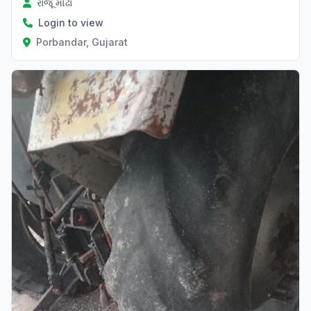
રાજૂ મોઢા
Login to view
Porbandar, Gujarat