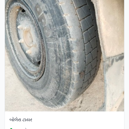
બોલેરા ટાયર