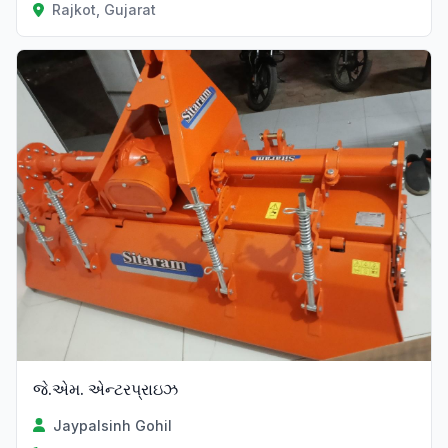
Rajkot, Gujarat
Verified
જે.એમ. એન્ટરપ્રાઇઝ
Jaypalsinh Gohil