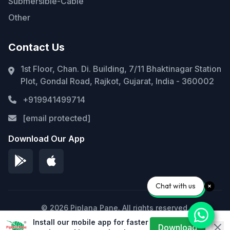
Submersible-Cable
Other
Contact Us
1st Floor, Chan. Di. Building, 7/11 Bhaktinagar Station
Plot, Gondal Road, Rajkot, Gujarat, India - 360002
+919941499714
[email protected]
Download Our App
Chat with us
© 2026 Piplana Pane. All rights reserved.
Install our mobile app for faster
Privacy Policy
Terms of Service
Sitemap
Download