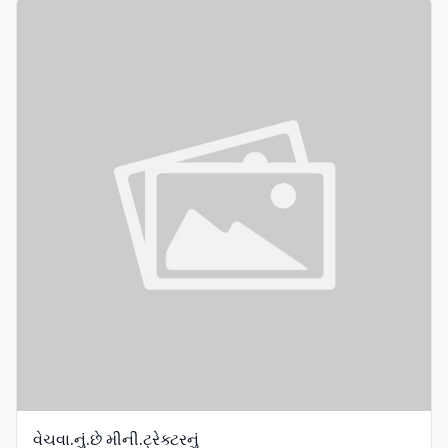
વેચવા.નું.છે મીની.ટ્રેક્ટરનું