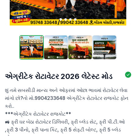
એગ્રીટેક રોટાવેટર 2026 લેટેસ્ટ મોડ
શું તમે સબસીડી માન્ય અને ઓફરમાં ઓછા ભાવમાં રોટાવેટર લેવા 
માંગો છો?તો મો.9904233648 એગ્રીટેક રોટાવેટર રાજકોટ ફોન 
કરો..

***એગ્રીટેક રોટાવેટર રાજકોટ**

🚜 ફ્રી ઘર બેઠા રોટાવેટર ડિલિવરી, ફ્રી બ્લેડ સેટ, ફ્રી પી.ટી.ઓ 
,ફ્રી 3 પીનો, ફ્રી પાના કિટ, ફ્રી 5 સેફ્ટી બોલ્ટ, ફ્રી 5 બ્લેડ 