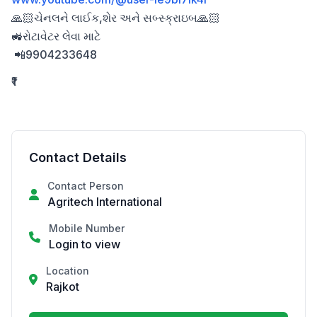
🙏🏻ચેનલને લાઈક,શેર અને સબ્સ્ક્રાઇબ🙏🏻

🚜રોટાવેટર લેવા માટે

 📲9904233648
₹1
Contact Details
Contact Person
Agritech International
Mobile Number
Login to view
Location
Rajkot