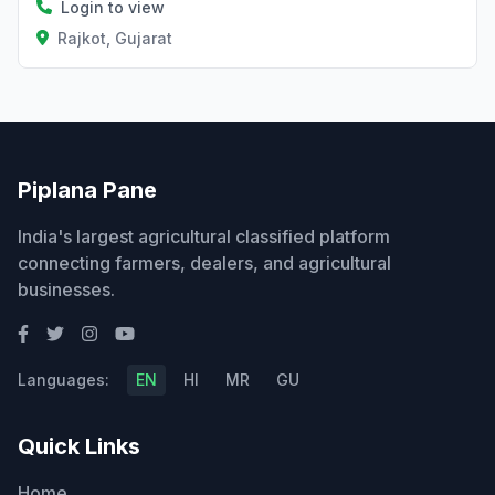
Login to view
Rajkot, Gujarat
Piplana Pane
India's largest agricultural classified platform
connecting farmers, dealers, and agricultural
businesses.
Languages:
EN
HI
MR
GU
Quick Links
Home