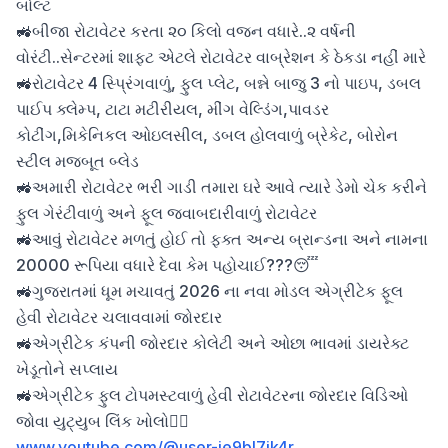
બોલ્ટ

🚜બીજા રોટાવેટર કરતા ૨૦ કિલો વજન વધારે..૨ વર્ષની 
વોરંટી..સેન્ટરમાં શાફ્ટ એટલે રોટાવેટર વાબ્રેશન કે ઠેકડા નહીં મારે

🚜રોટાવેટર 4 સ્પ્રિંગવાળું, ફુલ પ્લેટ, બન્ને બાજુ 3 નો પાઇપ, ડબલ 
પાઈપ ક્લેમ્પ, ટાટા મટીરીયલ, મીંગ વેલ્ડિંગ,પાવડર 
કોટીંગ,મિકેનિકલ ઓઇલસીલ, ડબલ હોલવાળું બ્રેકેટ, બોરોન 
સ્ટીલ મજબૂત બ્લેડ 

🚜અમારી રોટાવેટર ભરી ગાડી તમારા ઘરે આવે ત્યારે ડેમો ચેક કરીને 
ફુલ ગેરંટીવાળું અને ફૂલ જવાબદારીવાળું રોટાવેટર

🚜આવું રોટાવેટર મળતું હોઈ તો ફક્ત અન્ય બ્રાન્ડના અને નામના 
20000 રૂપિયા વધારે દેવા કેમ પહોચાઈ???😴

🚜ગુજરાતમાં ધૂમ મચાવતું 2026 ના નવા મોડલ એગ્રીટેક ફૂલ 
હેવી રોટાવેટર ચલાવવામાં જોરદાર

🚜એગ્રીટેક કંપની જોરદાર કોલેટી અને ઓછા ભાવમાં ડાયરેક્ટ 
ખેડૂતોને સપ્લાય

🚜એગ્રીટેક ફુલ ટોપમસ્ટવાળું હેવી રોટાવેટરના જોરદાર વિડિઓ 
www.youtube.com/@user-ie9bl7ik4r