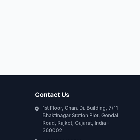
Contact Us
1st Floor, Chan. Di. Building, 7/11
Bhaktinagar Station Plot, Gondal
Road, Rajkot, Gujarat, India -
360002