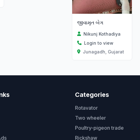
જીવામૃત બેગ
Nikunj Kothadiya
Login to view
Junagadh, Gujarat
inks
Categories
Rotavator
Two wheeler
Poultry-pigeon trade
Ads
Rickshaw