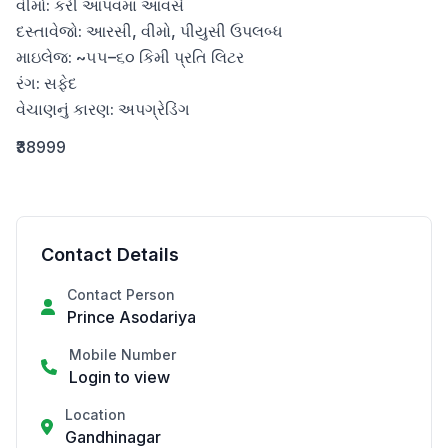
વીમો: કરી આપવમા આવસે

દસ્તાવેજો: આરસી, વીમો, પીયુસી ઉપલબ્ધ

માઇલેજ: ~૫૫–૬૦ કિમી પ્રતિ લિટર

રંગ: સફેદ

વેચાણનું કારણ: અપગ્રેડિંગ
₹38999
Contact Details
Contact Person
Prince Asodariya
Mobile Number
Login to view
Location
Gandhinagar