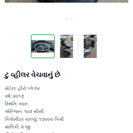
ટુ વ્હીલર વેચવાનું છે
મોડેલ: હીરો પ્લેઝર

વર્ષ: ૨૦૧૭

સ્થિતિ: સારું

એન્જિન: ૧૦૨ સીસી

કિલોમીટર ચાલ્યું: ૧૭૦૦૦ કિમી

માલિકી: ૨ જી
