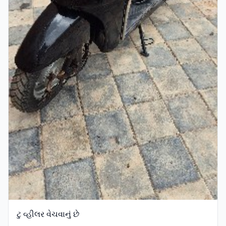
ટુ વ્હીલર વેચવાનું છે