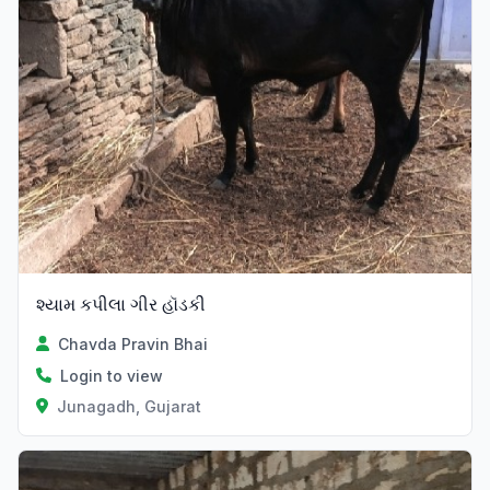
શ્યામ કપીલા ગીર હૉડકી
Chavda Pravin Bhai
Login to view
Junagadh, Gujarat