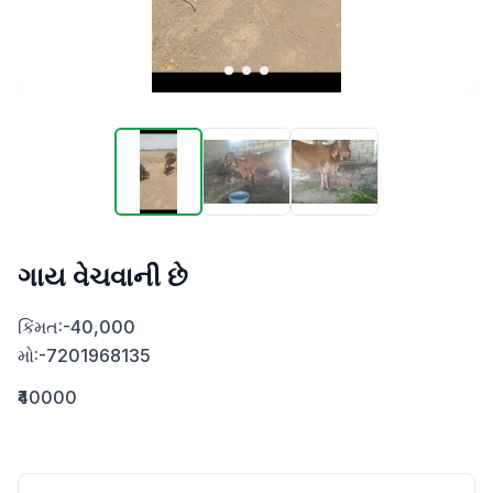
ગાય વેચવાની છે
કિંમત:-40,000

મો:-7201968135
₹40000