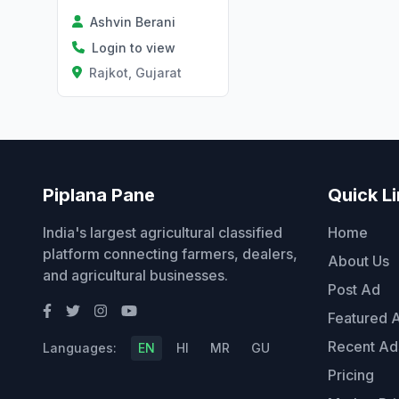
Ashvin Berani
Login to view
Rajkot, Gujarat
Piplana Pane
Quick L
India's largest agricultural classified
Home
platform connecting farmers, dealers,
About Us
and agricultural businesses.
Post Ad
Featured 
Recent Ad
Languages:
EN
HI
MR
GU
Pricing