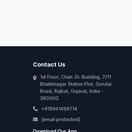
Contact Us
1st Floor, Chan. Di. Building, 7/11
Bhaktinagar Station Plot, Gondal
Road, Rajkot, Gujarat, India -
360002
+919941499714
[email protected]
Download Our App