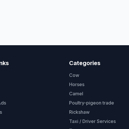
inks
Categories
Cow
Horses
Camel
Ads
Poultry-pigeon trade
s
Rickshaw
Taxi / Driver Services