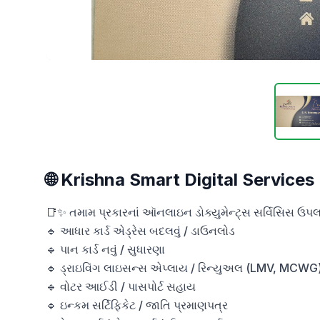
🌐 Krishna Smart Digital Services
📑✨ તમામ પ્રકારનાં ઑનલાઇન ડોક્યુમેન્ટ્સ સર્વિસિસ ઉપલબ
🔹 આધાર કાર્ડ એડ્રેસ બદલવું / ડાઉનલોડ 

🔹 પાન કાર્ડ નવું / સુધારણા

🔹 ડ્રાઇવિંગ લાઇસન્સ એપ્લાય / રિન્યુઅલ (LMV, MCWG)
🔹 વોટર આઈડી / પાસપોર્ટ સહાય

🔹 ઇન્કમ સર્ટિફિકેટ / જાતિ પ્રમાણપત્ર
