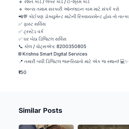
🔹 રેશન કાર્ડ / લેબર કાર્ડ / ઈ-શ્રમ કાર્ડ

🔹 અન્ય તમામ સરકારી ઑનલાઇન કામ માટે સંપર્ક કરો

📲💬 કોઈપણ ડોક્યુમેન્ટ માટેની રિક્વાયરમેન્ટ હોય તો તાત્કાલ
✅ ફાસ્ટ સર્વિસ

✅ ટ્રસ્ટેડ વર્ક

✅ ઘર બેઠા ડિજિટલ સર્વિસ

📞 કોલ / વોટ્સએપ: 8200350805

🌐 Krishna Smart Digital Services

📍 તમારી બધી ડિજિટલ જરૂરિયાતો માટે એક જ સ્થાન! 💻✨
₹150
Similar Posts