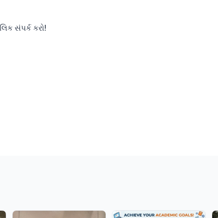
િક સંપર્ક કરો!
