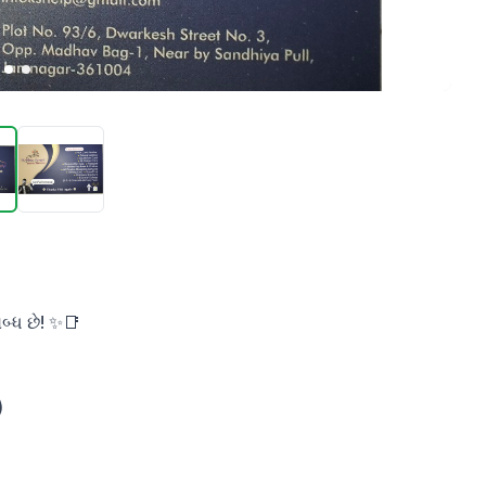
્ધ છે! ✨📑


