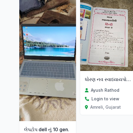
ધોરણ નવ સ્વાધ્યાયપોથી હિન્દી છે
Ayush Rathod
Login to view
Amreli, Gujarat
લેપટોપ dell નું 10 gen.