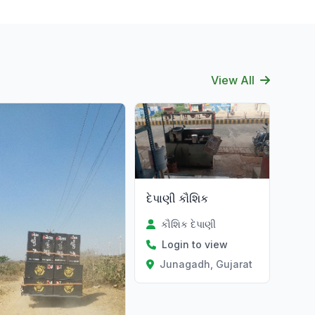
View All
દેપાણી કૌશિક
કૌશિક દેપાણી
Login to view
Junagadh, Gujarat
at