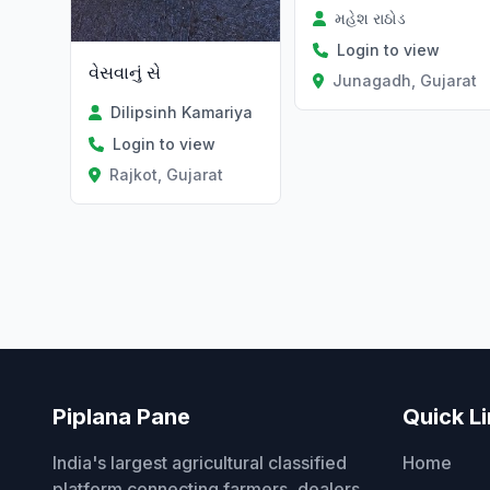
મહેશ રાઠોડ
Login to view
વેસવાનું સે
Junagadh, Gujarat
Dilipsinh Kamariya
Login to view
Rajkot, Gujarat
Piplana Pane
Quick L
India's largest agricultural classified
Home
platform connecting farmers, dealers,