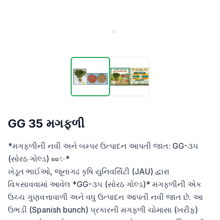
GG 35 મગફળી
*મગફળીની નવી અને બમ્પર ઉત્પાદન આપતી જાત: GG-૩૫ 
(સોરઠ ગોલ્ડ) 🥜✨*

ખેડૂત ભાઈઓ, જૂનાગઢ કૃષિ યુનિવર્સિટી (JAU) દ્વારા 
વિકસાવવામાં આવેલ *GG-૩૫ (સોરઠ ગોલ્ડ)* મગફળીની એક 
ઉચ્ચ ગુણવત્તાવાળી અને વધુ ઉત્પાદન આપતી નવી જાત છે. આ 
ઉભડી (Spanish bunch) પ્રકારની મગફળી ચોમાસા (ખરીફ) 