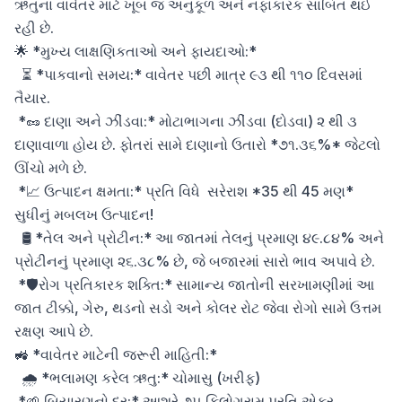
ઋતુના વાવેતર માટે ખૂબ જ અનુકૂળ અને નફાકારક સાબિત થઈ 
રહી છે.

🌟 *મુખ્ય લાક્ષણિકતાઓ અને ફાયદાઓ:*

  ⏳ *પાકવાનો સમય:* વાવેતર પછી માત્ર ૯૩ થી ૧૧૦ દિવસમાં 
તૈયાર.

 *🥜 દાણા અને ઝીંડવા:* મોટાભાગના ઝીંડવા (દોડવા) ૨ થી ૩ 
દાણાવાળા હોય છે. ફોતરાં સામે દાણાનો ઉતારો *૭૧.૩૬%* જેટલો 
ઊંચો મળે છે.

 *📈 ઉત્પાદન ક્ષમતા:* પ્રતિ વિધે  સરેરાશ *35 થી 45 મણ* 
સુધીનું મબલખ ઉત્પાદન!

  🛢️ *તેલ અને પ્રોટીન:* આ જાતમાં તેલનું પ્રમાણ ૪૯.૮૪% અને 
પ્રોટીનનું પ્રમાણ ૨૬.૩૮% છે, જે બજારમાં સારો ભાવ અપાવે છે.

 *🛡️રોગ પ્રતિકારક શક્તિ:* સામાન્ય જાતોની સરખામણીમાં આ 
જાત ટીક્કો, ગેરુ, થડનો સડો અને કોલર રોટ જેવા રોગો સામે ઉત્તમ 
રક્ષણ આપે છે.

🚜 *વાવેતર માટેની જરૂરી માહિતી:*

  🌧️ *ભલામણ કરેલ ઋતુ:* ચોમાસુ (ખરીફ)

 *🌱 બિયારણનો દર:* આશરે ૭૫ કિલોગ્રામ પ્રતિ એકર