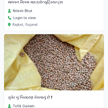
માધવન મિક્સ માઇક્રોન્યુટ્રિયન્ટ્સ
Nilesh Bhut
Login to view
Rajkot, Gujarat
તુવેર નું બિયારણ વેચવાનું છે f
Tofik Gameti