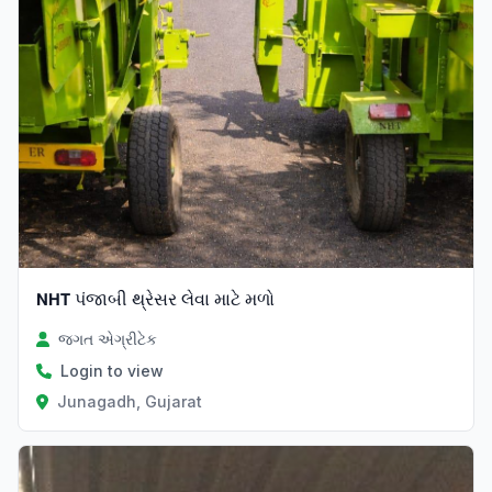
𝗡𝗛𝗧 પંજાબી થ્રેસર લેવા માટે મળો
જગત એગ્રીટેક
Login to view
Junagadh, Gujarat