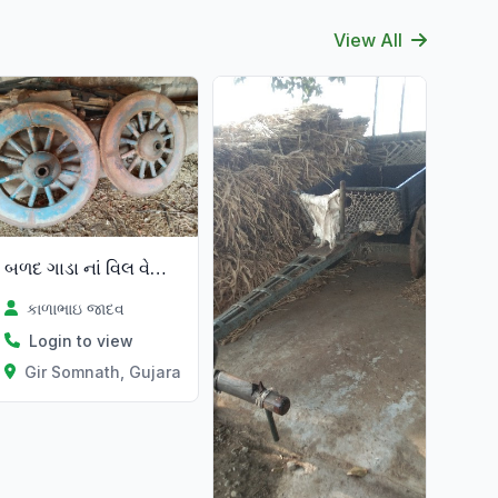
View All
બળદ ગાડા નાં વિલ વેસવા નાં છે
કાળાભાઇ જાદવ
Login to view
Gir Somnath, Gujarat