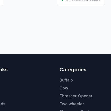
inks
Categories
Buffalo
Cow
Thresher-Opener
Ads
Two wheeler