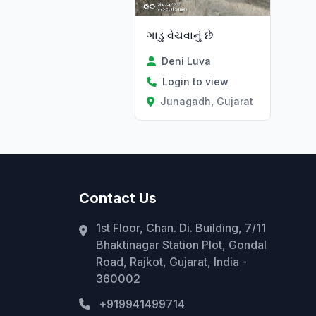
ગાડુ વેચવાનું છે
Deni Luva
Login to view
Junagadh, Gujarat
Contact Us
1st Floor, Chan. Di. Building, 7/11
Bhaktinagar Station Plot, Gondal
Road, Rajkot, Gujarat, India -
360002
+919941499714