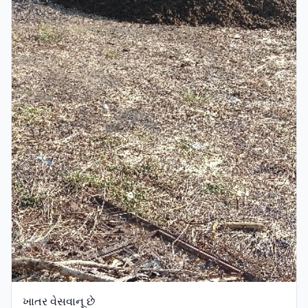
ખાતર વેસવાનૂ છે