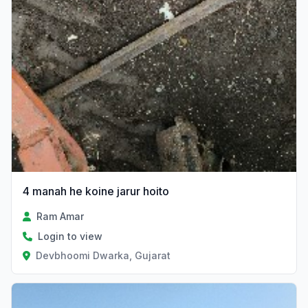
4 manah he koine jarur hoito
Ram Amar
Login to view
Devbhoomi Dwarka, Gujarat