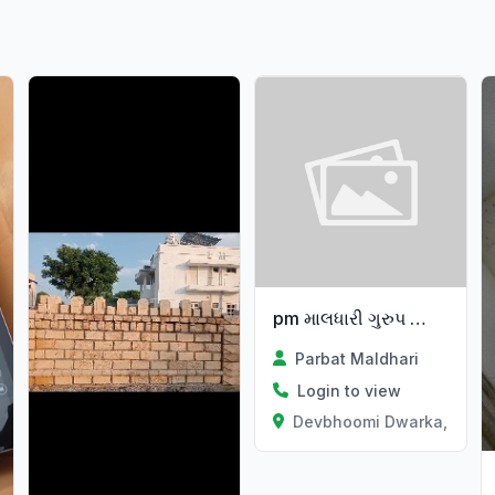
pm માલધારી ગુરુપ જામ રાવલ
Parbat Maldhari
Login to view
Devbhoomi Dwarka, Gujar