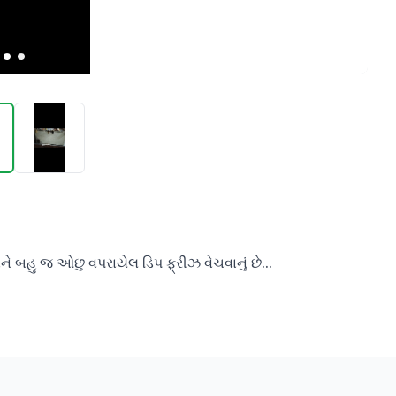
અને બહુ જ ઓછુ વપરાયેલ ડિપ ફ્રીઝ વેચવાનું છે...