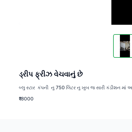
ડ્રીપ ફ્રીઝ વેચવાનું છે
બ્લુ સ્ટાર  કંપની  નુ 750 લિટર નુ ખુબ જ સારી કંડીશન માં 
₹18000