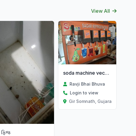
View All
soda machine vechvanu chhe
Ravji Bhai Bhuva
Login to view
Gir Somnath, Gujarat
at
ફિજ