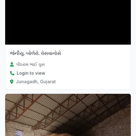
જેનીયુ. બોલેરો. વેસવાનોસે
પીઠરામ ભાઈ ઘુસ
Login to view
Junagadh, Gujarat