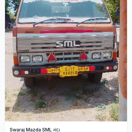
Swaraj Mazda SML મંદા