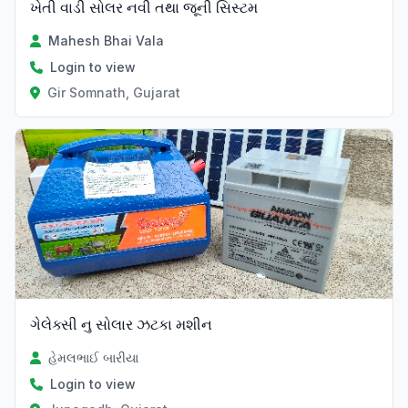
ખેતી વાડી સોલર નવી તથા જૂની સિસ્ટમ
Mahesh Bhai Vala
Login to view
Gir Somnath, Gujarat
ગેલેક્સી નુ સોલાર ઝટકા મશીન
હેમલભાઈ બારીયા
Login to view