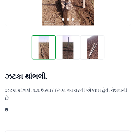
ઝટકા થાંભલી.
ઝટકા થાંભલી ૬.૬ ઉસાઈ ઈગલ આકારની એકદમ હેવી વેશવાની 
છે
₹0