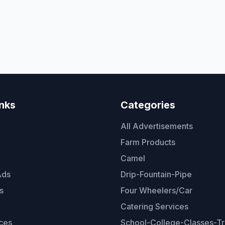
inks
Categories
All Advertisements
Farm Products
Camel
Ads
Drip-Fountain-Pipe
s
Four Wheelers/Car
Catering Services
ces
School-College-Classes-Tr