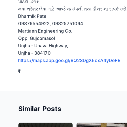
પોટેટો ડિગર 

નવા થ્રેશર લેવા માટે આજે જ કંપની તથા ડીલર ના સંપર્ક કરો.
Dharmik Patel 

09879554922, 09825751064

Martiaen Engineering Co.

Opp. Gujcomasol

Unjha - Unava Highway,

https://maps.app.goo.gl/8Q2SDgXEoxA4yDeP8
₹1
Similar Posts