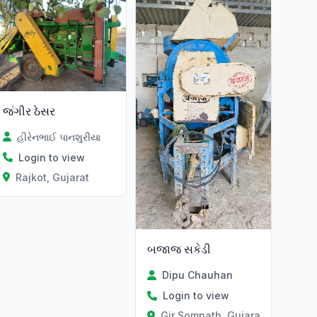
જંગીર ઠેસર
હીરેનભાઈ પાનશુરીયા
Login to view
Rajkot, Gujarat
બજાજ સકેડી
Dipu Chauhan
Login to view
Gir Somnath, Gujarat