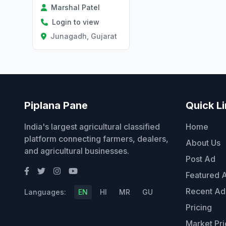
Marshal Patel
Login to view
Junagadh, Gujarat
Piplana Pane
Quick L
India's largest agricultural classified
Home
platform connecting farmers, dealers,
About Us
and agricultural businesses.
Post Ad
Featured 
Recent Ad
Languages:
EN
HI
MR
GU
Pricing
Market Pri