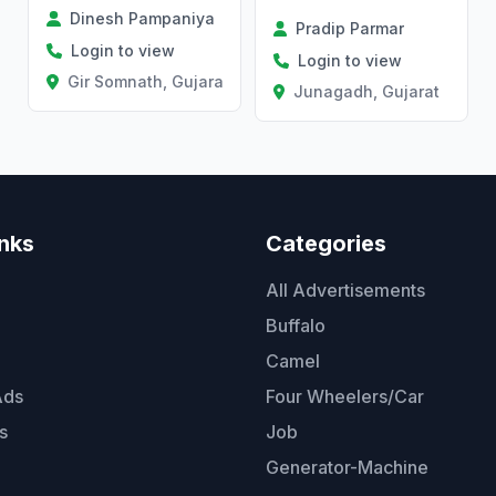
Dinesh Pampaniya
Pradip Parmar
Login to view
Login to view
Gir Somnath, Gujarat
Junagadh, Gujarat
inks
Categories
All Advertisements
Buffalo
Camel
Ads
Four Wheelers/Car
s
Job
Generator-Machine