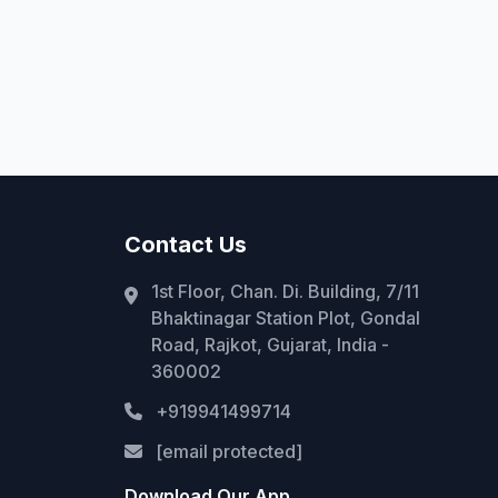
Contact Us
1st Floor, Chan. Di. Building, 7/11
Bhaktinagar Station Plot, Gondal
Road, Rajkot, Gujarat, India -
360002
+919941499714
[email protected]
Download Our App