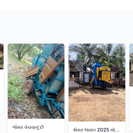
t
જેસર વેચવાનું છે
થેસર જ્યંત 2025 મૉડલ