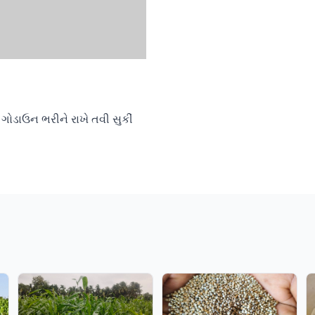
ોડાઉન ભરીને રાખે તવી સુકીં