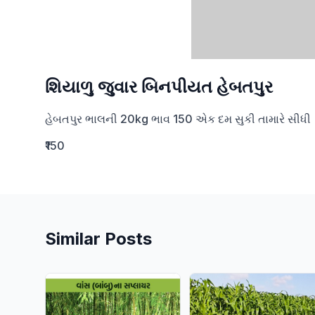
શિયાળુ જુવાર બિનપીયત હેબતપુર
હેબતપુર ભાલની 20kg ભાવ 150 એક દમ સુકી તામારે સીધી  ગ
₹150
Similar Posts