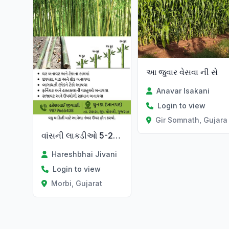
આ જુવાર વેસવા ની સે
Anavar Isakani
Login to view
Gir Somnath, Gujara
વાંસની લાકડીઓ 5-20 ફૂટ લંબાઈની તથા વાંસના લીલા પાન વેચવાના છે
Hareshbhai Jivani
Login to view
Morbi, Gujarat