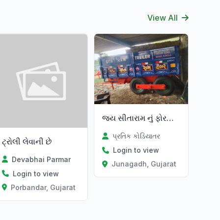
View All
Verified
જય સીતારામ નું ફોરવીલ ટેલર વેચવાનું
પ્રતિક કોડિયાતર
ટ્રોલી લેવાની છે
Login to view
Devabhai Parmar
Junagadh, Gujarat
Login to view
Porbandar, Gujarat
at