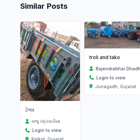
Similar Posts
Verified
Verified
troli and tako
Rajendrabhai Dhadh
Login to view
Junagadh, Gujarat
ટેલર
રાજુ ચંદ્રવાડીયા
Login to view
Rajkot, Gujarat