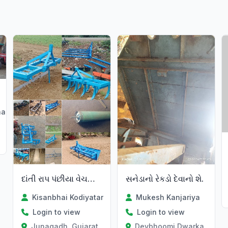
Verified
al
દાંતી રાપ પંછીયા વેચવાના છે
સનેડાનો રેકડો દેવાનો શે.
Kisanbhai Kodiyatar
Mukesh Kanjariya
Login to view
Login to view
Junagadh, Gujarat
Devbhoomi Dwarka, Gujar