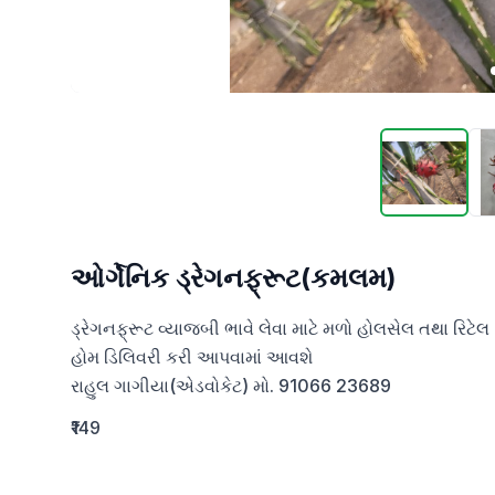
ઓર્ગેનિક ડ્રેગનફ્રૂટ(કમલમ)
ડ્રેગનફ્રૂટ વ્યાજબી ભાવે લેવા માટે મળો હોલસેલ તથા રિટેલ

હોમ ડિલિવરી કરી આપવામાં આવશે 

રાહુલ ગાગીયા(એડવોકેટ) મો. 91066 23689
₹149