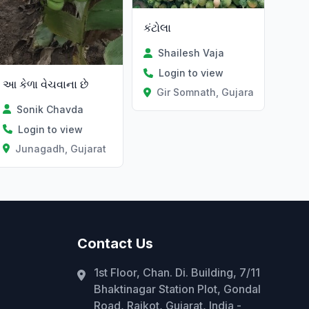
કંટોલા
Shailesh Vaja
Login to view
આ કેળા વેચવાના છે
Gir Somnath, Gujarat
Sonik Chavda
Login to view
Junagadh, Gujarat
Contact Us
1st Floor, Chan. Di. Building, 7/11
Bhaktinagar Station Plot, Gondal
Road, Rajkot, Gujarat, India -