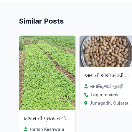
Similar Posts
ઓરા ની લીલી માંડવી.વેચવાની છે.
માનસિંહભાઈ ભુરાણી
Login to view
Junagadh, Gujarat
ખંભારા ની પ્રખ્યાત ગોટી રીંગણ
Harish Keshwala