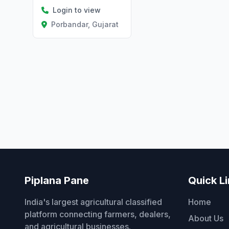
Login to view
Porbandar, Gujarat
Piplana Pane
Quick L
India's largest agricultural classified
Home
platform connecting farmers, dealers,
About Us
and agricultural businesses.