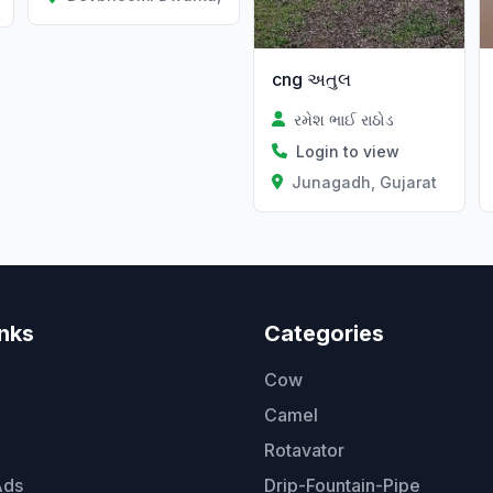
cng અતુલ
રમેશ ભાઈ રાઠોડ
Login to view
Junagadh, Gujarat
inks
Categories
Cow
Camel
Rotavator
Ads
Drip-Fountain-Pipe