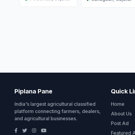
Piplana Pane
Quick L
India's largest agricultural classified
Home
platform connecting farmers, dealers,
About Us
and agricultural businesses.
Post Ad
Featured 