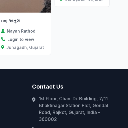
cnj અતુલ
Nayan Rathod
Login to view
Junagadh, Gujarat
Contact Us
1st Floor, Chan. Di. Building, 7/11
Bhaktinagar Station Plot, Gondal
Road, Rajkot, Gujarat, India -
360002