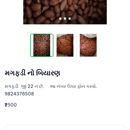
મગફડી નો બિયારણ
મગફડી  જી 22 નં છે.     આ નંબર ઉપર ફોન કરવો.  
9824376508
₹2500