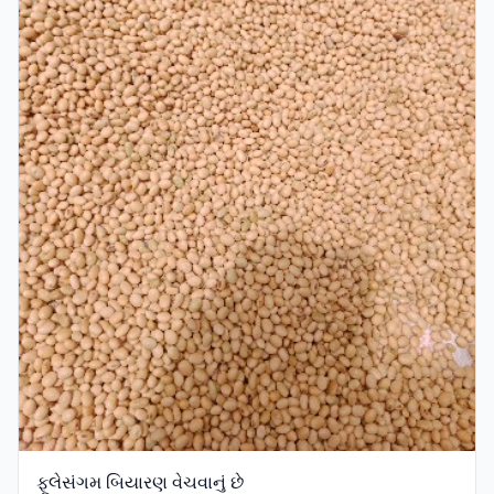
ફૂલેસંગમ બિયારણ વેચવાનું છે