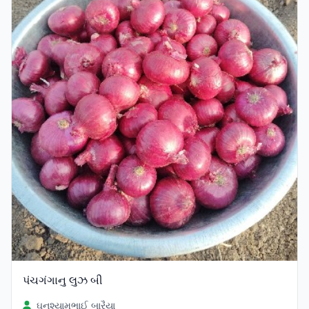
પંચગંગાનુ લુઝ બી
ઘનશ્યામભાઈ બારૈયા