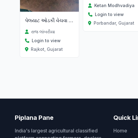
Ketan Modhvadiya
Login to view
પેલયાટ ઓડકી વેચવા ની છે
Porbandar, Gujarat
રાજ લાંબરીયા
Login to view
Rajkot, Gujarat
Piplana Pane
Quick L
India's largest agricultural classified
Home
platform connecting farmers, dealers,