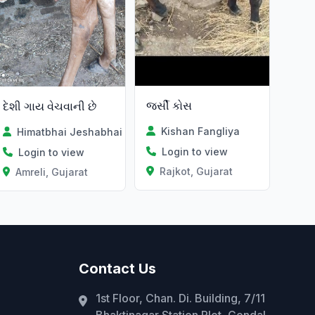
જર્સી કોસ
દેશી ગાય વેચવાની છે
Kishan Fangliya
Himatbhai Jeshabhai Makvana
Login to view
Login to view
Rajkot, Gujarat
Amreli, Gujarat
Contact Us
1st Floor, Chan. Di. Building, 7/11
Bhaktinagar Station Plot, Gondal