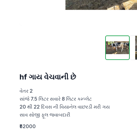
hf ગાય વેચવાની છે
વેતર 2

સાંજે 7.5 લિટર સવારે 8 લિટર કમ્પ્લેટ 

20 થી 22 દિવસ ની વિયાનેલ વાછરડી મરી ગય 

સાવ સોજી ફૂલ જવાબદારી
₹52000