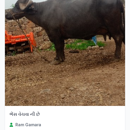
ભેંસ વેચવા ની છે
Ram Gamara