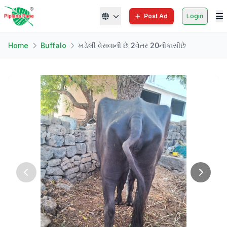
Post Ad
Login
Home
Buffalo
ખડેલી વેસવાની છે 2વેતર 20નીકાસીછે