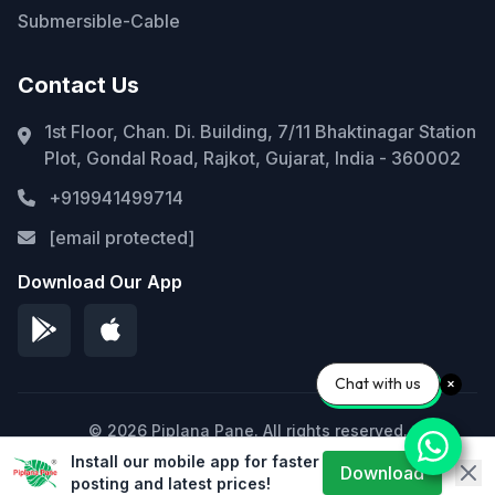
Submersible-Cable
Contact Us
1st Floor, Chan. Di. Building, 7/11 Bhaktinagar Station
Plot, Gondal Road, Rajkot, Gujarat, India - 360002
+919941499714
[email protected]
Download Our App
Chat with us
© 2026 Piplana Pane. All rights reserved.
Install our mobile app for faster
Privacy Policy
Terms of Service
Sitemap
Download
posting and latest prices!