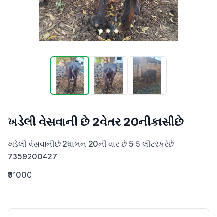
ખડેલી વેસવાની છે 2વેતર 20નીકાસીછે
ખડેલી વેસવાનીછે 2ધાભન 20ની વાર છે 5 5 લીટરકરેછે 
7359200427
₹91000