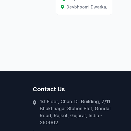
Devbhoomi Dwarka, Gujarat
at
Contact Us
1st Floor, Chan. Di. Building, 7/11
Bhaktinagar Station Plot, Gondal
Road, Rajkot, Gujarat, India -
360002