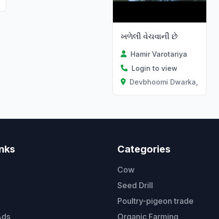
ખળેલી વેચવાની છે
Hamir Varotariya
Login to view
Devbhoomi Dwarka, Gujar
inks
Categories
Cow
Seed Drill
Poultry-pigeon trade
Ads
Organic Farming