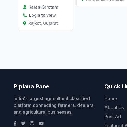
Karan Karotara
Login to view
Rajkot, Gujarat
Piplana Pane
Quick L
India's largest agricultural classified
Home
platform connecting farmers, dealers,
About Us
and agricultural businesses.
Post Ad
Featured 