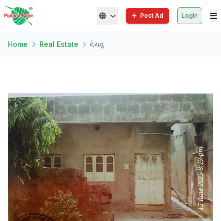
Post Ad
Login
Home
Real Estate
વેચવું