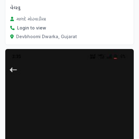
વેચવુ
માલદે મોઢવાડીયા
Login to view
Devbhoomi Dwarka, Gujarat