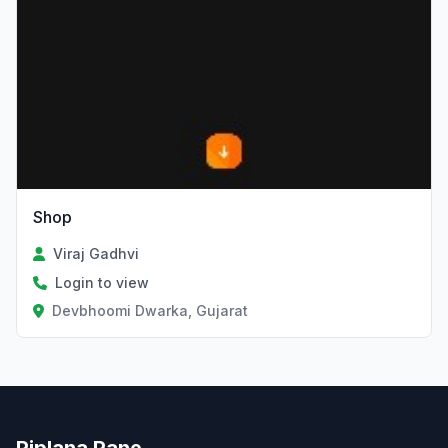
Shop
Viraj Gadhvi
Login to view
Devbhoomi Dwarka, Gujarat
Piplana Pane