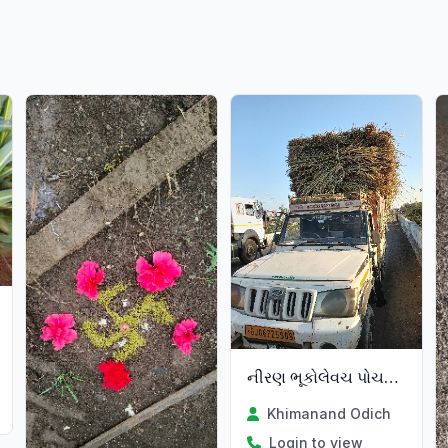
નીરણ ભૂકોલેવચ પોચના ભાવમા જામનગર
t
Khimanand Odich
Login to view