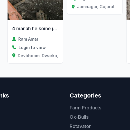
Jamnagar, Gujarat
4 manah he koine jarur hoito
Ram Amar
Login to view
Devbhoomi Dwarka, Gujarat
inks
Categories
Farm Products
Ox-Bulls
Rotavator