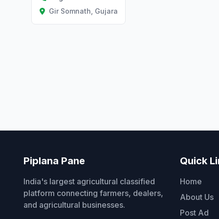
Gir Somnath, Gujarat
Piplana Pane
Quick L
India's largest agricultural classified
Home
platform connecting farmers, dealers,
About Us
and agricultural businesses.
Post Ad