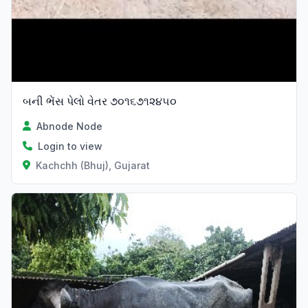
બની ભેંસ પેલો વેતર ૭૦૧૬૭૧૨૪૫૦
Abnode Node
Login to view
Kachchh (Bhuj), Gujarat