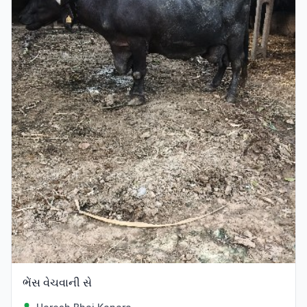
ભેંસ વેચવાની સે