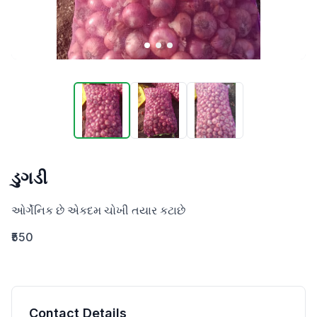
ડુગડી‌
ઓર્ગેનિક છે એકદમ‌ ચોખી તયાર કટાછે
₹550
Contact Details