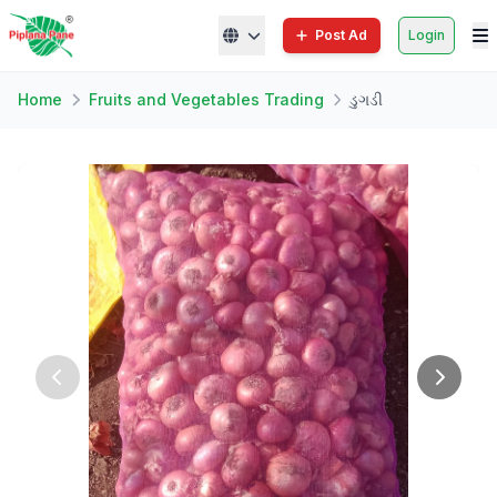
Post Ad
Login
Home
Fruits and Vegetables Trading
ડુગડી‌