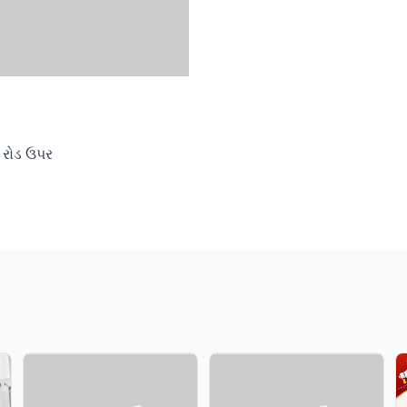
ન રોડ ઉપર