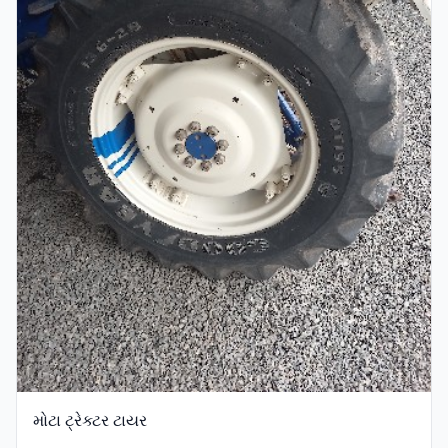
મોટા ટ્રેક્ટર ટાયર