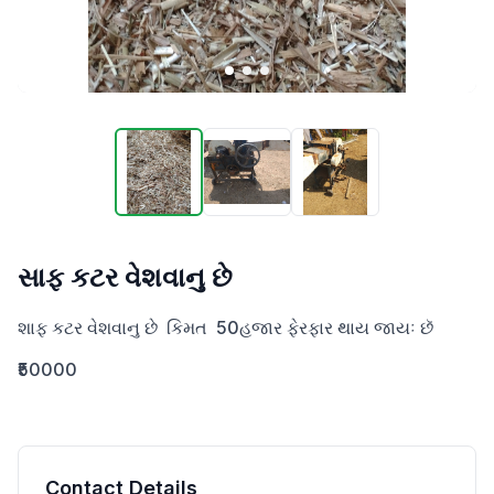
સાફ કટર વેશવાનુ છે
શાફ કટર વેશવાનુ છે  કિમત  50હજાર ફેરફાર થાય જાયઃ છૅ
₹50000
Contact Details