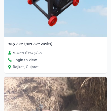
ચાફ કટર (ઘાસ કટર મશીન)
લાયન્સ ઈન્ડસ્ટ્રીઝ
Login to view
Rajkot, Gujarat