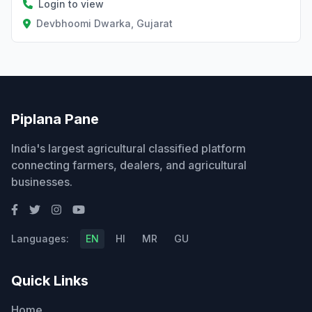
Login to view
Devbhoomi Dwarka, Gujarat
Piplana Pane
India's largest agricultural classified platform
connecting farmers, dealers, and agricultural
businesses.
Languages:
EN
HI
MR
GU
Quick Links
Home