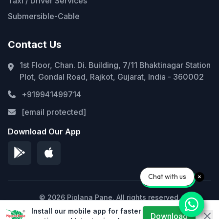
Taxi / Driver Services
Submersible-Cable
Contact Us
1st Floor, Chan. Di. Building, 7/11 Bhaktinagar Station
Plot, Gondal Road, Rajkot, Gujarat, India - 360002
+919941499714
[email protected]
Download Our App
Chat with us
© 2026 Piplana Pane. All rights reserved.
Install our mobile app for faster
Privacy Policy
Terms of Service
Sitemap
Download