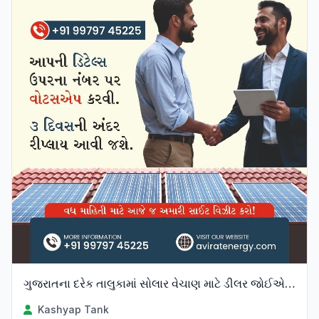
ગુજરાતના દરેક તાલુકામાં સોલાર વેચાણ માટે ડીલર જોઈએ છે.
Kashyap Tank