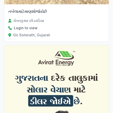
તબેલામાટેમાણશોજોયેછે
ચેતનકુમાર છોડવડિયા
Login to view
Gir Somnath, Gujarat
Verified