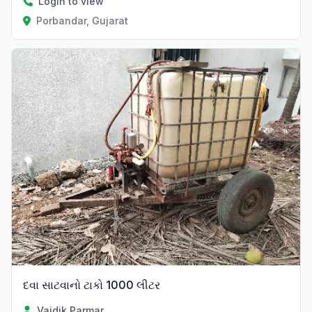
Login to view
Porbandar, Gujarat
દવા સાટવાનો ટાકો 1000 લીટર
Vaidik Parmar