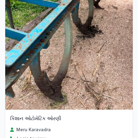
કિશાન ઓટોમેટિક ઓરણી
Meru Karavadra