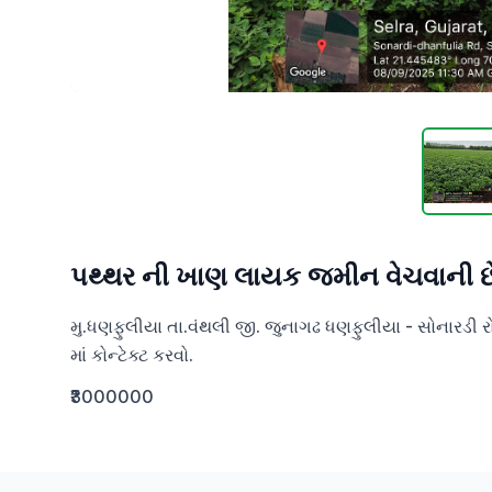
પથ્થર ની ખાણ લાયક જમીન વેચવાની છે
મુ.ધણફુલીયા તા.વંથલી જી. જુનાગઢ ધણફુલીયા - સોનારડી 
માં કોન્ટેક્ટ કરવો.
₹3000000