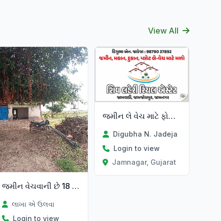
View All
Verified
જમીન લે વેચ માટે ફોન કરો*
Digubha N. Jadeja
Login to view
Jamnagar, Gujarat
જમીન વેચવાની છે 18 વીઘા
at
લાખા એ ઉલવા
Login to view