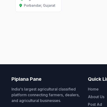
Porbandar, Gujarat
Piplana Pane
Quick L
India's largest agricultural classified
Home
platform connecting farmers, dealers,
About Us
and agricultural businesses.
Post Ad