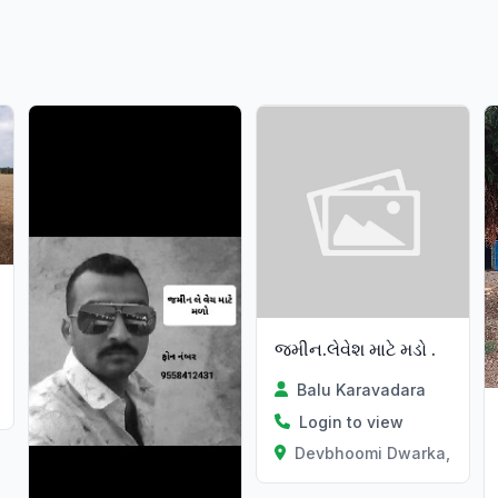
જમીન.લેવેશ માટે મડો .
Balu Karavadara
t
Login to view
Devbhoomi Dwarka, Gujar