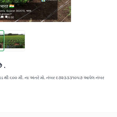
 .
રોડ થી ૬૦૦ મી. ના અંતરે મો. નંબર ૯૭૨૩૩૩૧૦૫૭ આપેલ નંબર 