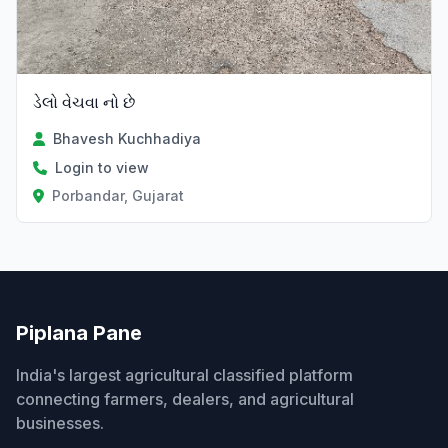
ડેલો વેચવા નો છે
Bhavesh Kuchhadiya
Login to view
Porbandar, Gujarat
Piplana Pane
India's largest agricultural classified platform
connecting farmers, dealers, and agricultural
businesses.