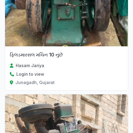
ફિલડમારસલ મચિન 10 નુછે
Hasam Jariya
Login to view
Junagadh, Gujarat