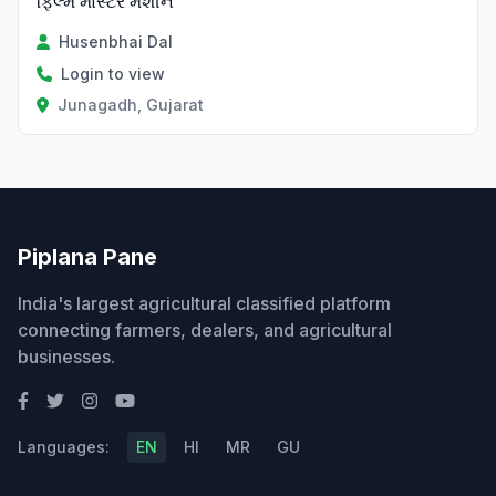
ફિલ્મ માસ્ટર મશીન
Husenbhai Dal
Login to view
Junagadh, Gujarat
Piplana Pane
India's largest agricultural classified platform
connecting farmers, dealers, and agricultural
businesses.
Languages:
EN
HI
MR
GU