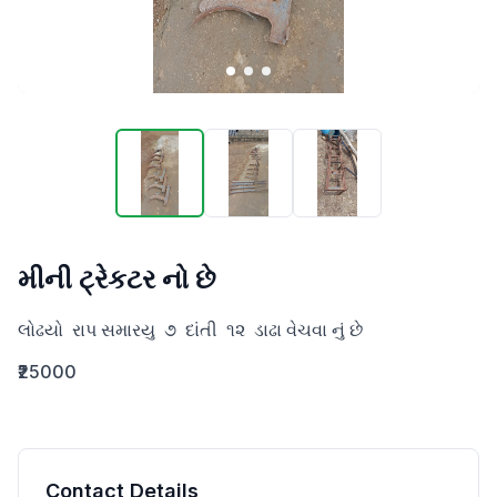
મીની ટ્રેકટર નો છે
લોઢયો  રાપ સમારયુ  ૭  દાંતી  ૧૨  ડાઢા વેચવા નું છે
₹25000
Contact Details