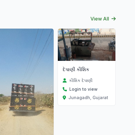
View All
દેપાણી કૌશિક
કૌશિક દેપાણી
Login to view
Junagadh, Gujarat
at