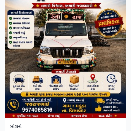
બોલેરો