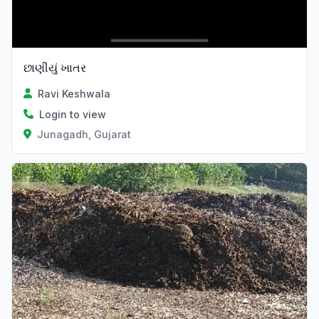
છાણીયું ખાતર
Ravi Keshwala
Login to view
Junagadh, Gujarat