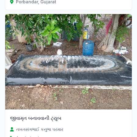
Porbandar, Gujarat
જીવામૃત બનાવવાની ટ્યુબ
તખતસંગભાઈ કનુભા પરમાર