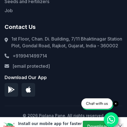
Seeds and Fertilizers
Job
Contact Us
1st Floor, Chan. Di. Building, 7/11 Bhaktinagar Station
Plot, Gondal Road, Rajkot, Gujarat, India - 360002
+919941499714
[email protected]
Download Our App
Chat with us
© 2026 Piplana Pane. All rights reserved.
Install our mobile app for faster
Privacy Policy
Terms of Service
Sitemap
Download