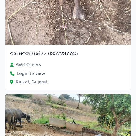
જયરાજભાઇ માંકડ 6352237745
જયરાજ માકડ
Login to view
Rajkot, Gujarat