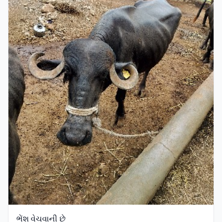
ભેંશ વેચવાની છે