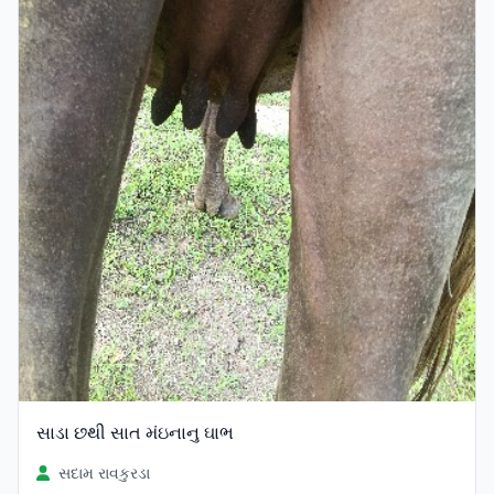
સાડા છથી સાત મંઇનાનુ ઘાભ
સદામ રાવકુરડા