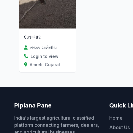
દાત-ચાર
સંજય ચારોલીયા
Login to view
Amreli, Gujarat
Piplana Pane
Quick L
India's largest agricultural classified
Home
platform connecting farmers, dealers,
About Us
and agricultural businesses.