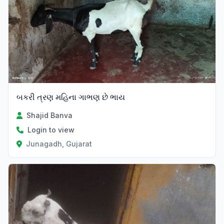
બકરી ત્રણ મહિના ગાભણ છે ભાય
Shajid Banva
Login to view
Junagadh, Gujarat