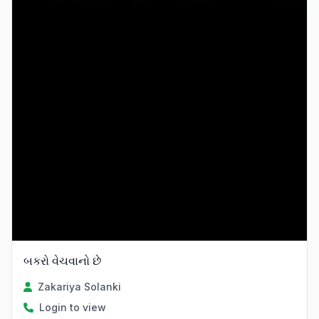
બકરો વેચવાનો છે
Zakariya Solanki
Login to view