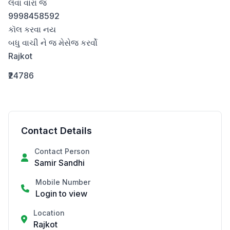
લેવા વારા જ 

9998458592

કૉલ કરવા નય

બધુ વાચી ને જ મેસેજ કરર્વો

Rajkot
₹24786
Contact Details
Contact Person
Samir Sandhi
Mobile Number
Login to view
Location
Rajkot