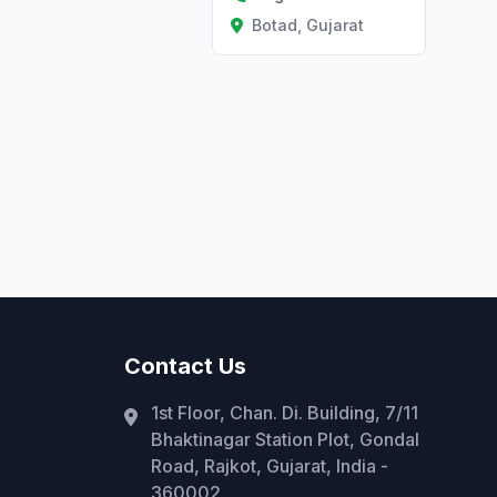
Botad, Gujarat
Contact Us
1st Floor, Chan. Di. Building, 7/11
Bhaktinagar Station Plot, Gondal
Road, Rajkot, Gujarat, India -
360002