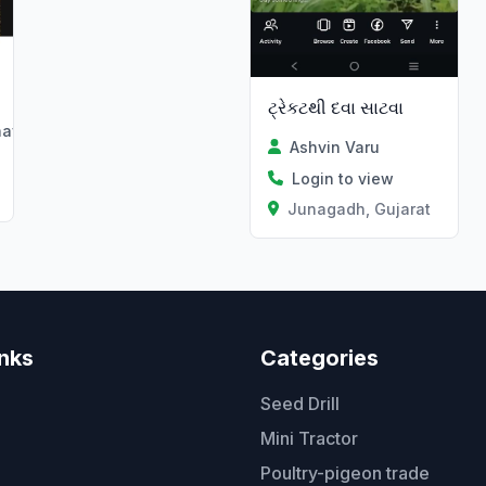
ટ્રેકટથી દવા સાટવા
hav
Ashvin Varu
Login to view
Junagadh, Gujarat
inks
Categories
Seed Drill
Mini Tractor
Poultry-pigeon trade