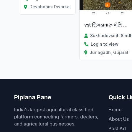
Devbhoomi Dwarka, Gujarat
vst સિગડાવારૂ ખેતિ કામ ભાડે થી
Sukhadevsinh Sind
Login to view
Junagadh, Gujarat
Piplana Pane
Quick L
India's largest agricultural classified
Home
platform connecting farmers, dealers,
About Us
and agricultural businesses.
Post Ad