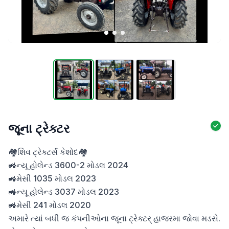
જૂના ટ્રેક્ટર
🏘️શિવ ટ્રેક્ટર્સ કેશોદ🏘️

🚜ન્યૂ હોલેન્ડ 3600-2 મોડલ 2024

🚜મેસી 1035 મોડલ 2023

🚜ન્યૂ હોલેન્ડ 3037 મોડલ 2023

🚜મેસી 241 મોડલ 2020

અમારે ત્યાં બધી જ કંપનીઓના જૂના ટ્રેક્ટર્ હાજરમા જોવા મડસે.
