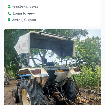
જયદીપભાઈ દરબાર
Login to view
Amreli, Gujarat