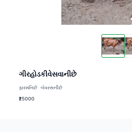
ગીરહોડકીવેસવાનીછે
ફારમનિછે   બેવરસનીછે
₹25000