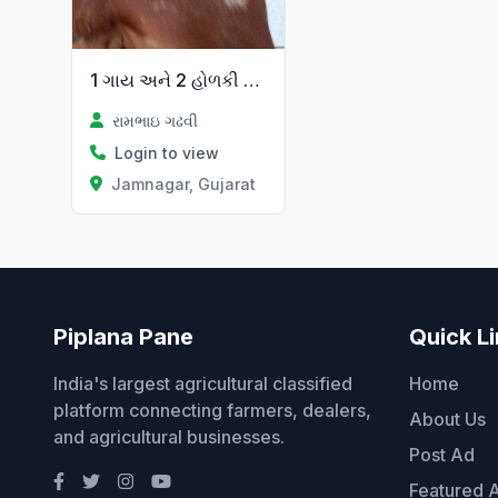
1 ગાય અને 2 હોળકી વેચવાની છે
રામભાઇ ગઢવી
Login to view
Jamnagar, Gujarat
Piplana Pane
Quick L
India's largest agricultural classified
Home
platform connecting farmers, dealers,
About Us
and agricultural businesses.
Post Ad
Featured 