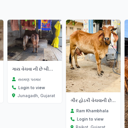
ગાય વેચવા ની છે બીજુ વેતર વિયાછે
સરમણ પરમાર
Login to view
t
Junagadh, Gujarat
ગીર હોડકી વેચવાની છે ટીલડી
Ram Khambhala
Login to view
Rajkot, Gujarat